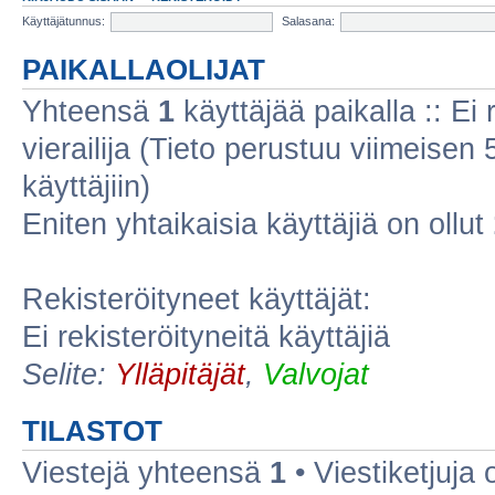
Käyttäjätunnus:
Salasana:
PAIKALLAOLIJAT
Yhteensä
1
käyttäjää paikalla :: Ei r
vierailija (Tieto perustuu viimeisen 5
käyttäjiin)
Eniten yhtaikaisia käyttäjiä on ollut
Rekisteröityneet käyttäjät:
Ei rekisteröityneitä käyttäjiä
Selite:
Ylläpitäjät
,
Valvojat
TILASTOT
Viestejä yhteensä
1
• Viestiketjuja