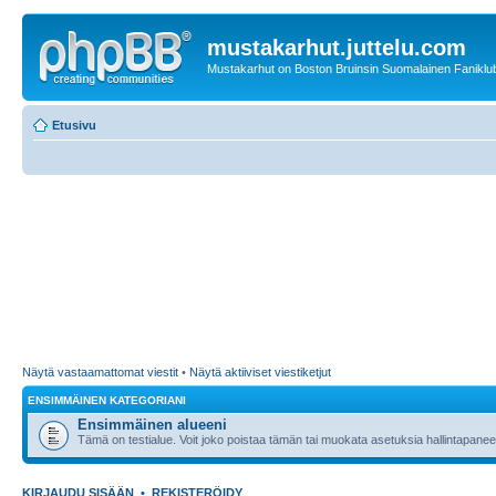
mustakarhut.juttelu.com
Mustakarhut on Boston Bruinsin Suomalainen Faniklub
Etusivu
Näytä vastaamattomat viestit
•
Näytä aktiiviset viestiketjut
ENSIMMÄINEN KATEGORIANI
Ensimmäinen alueeni
Tämä on testialue. Voit joko poistaa tämän tai muokata asetuksia hallintapanee
KIRJAUDU SISÄÄN
•
REKISTERÖIDY