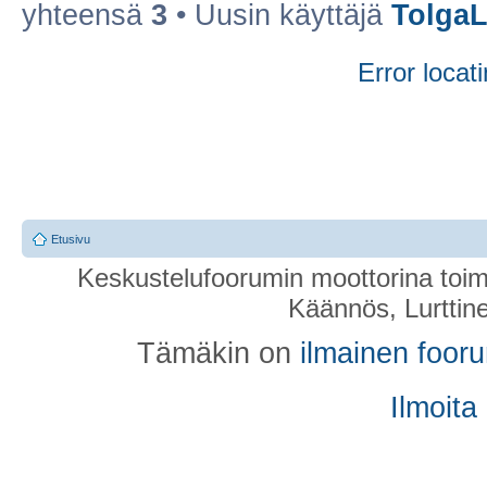
yhteensä
3
• Uusin käyttäjä
TolgaL
Error locati
Etusivu
Keskustelufoorumin moottorina toim
Käännös, Lurttin
Tämäkin on
ilmainen foor
Ilmoita