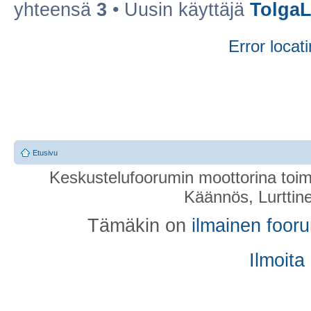
yhteensä
3
• Uusin käyttäjä
TolgaL
Error locati
Etusivu
Keskustelufoorumin moottorina toim
Käännös, Lurttin
Tämäkin on
ilmainen foor
Ilmoita