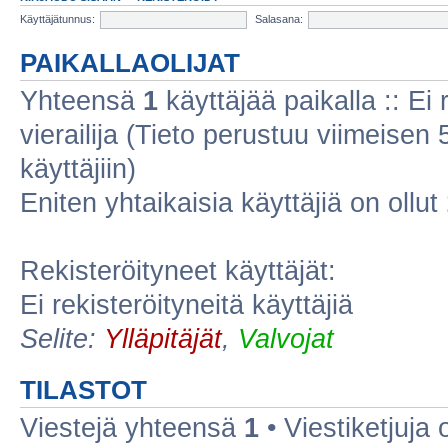
Käyttäjätunnus:
Salasana:
PAIKALLAOLIJAT
Yhteensä
1
käyttäjää paikalla :: Ei r
vierailija (Tieto perustuu viimeisen 5
käyttäjiin)
Eniten yhtaikaisia käyttäjiä on ollut
Rekisteröityneet käyttäjät:
Ei rekisteröityneitä käyttäjiä
Selite:
Ylläpitäjät
,
Valvojat
TILASTOT
Viestejä yhteensä
1
• Viestiketjuja