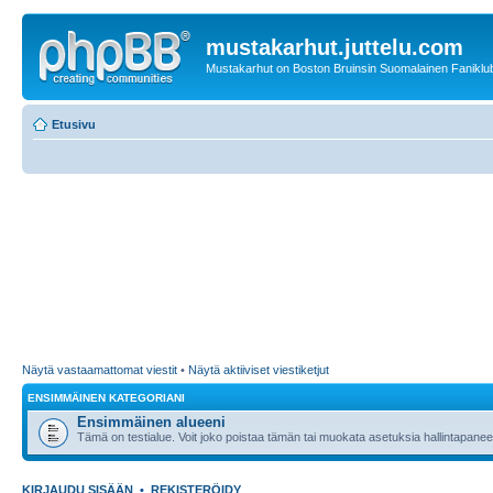
mustakarhut.juttelu.com
Mustakarhut on Boston Bruinsin Suomalainen Faniklub
Etusivu
Näytä vastaamattomat viestit
•
Näytä aktiiviset viestiketjut
ENSIMMÄINEN KATEGORIANI
Ensimmäinen alueeni
Tämä on testialue. Voit joko poistaa tämän tai muokata asetuksia hallintapanee
KIRJAUDU SISÄÄN
•
REKISTERÖIDY