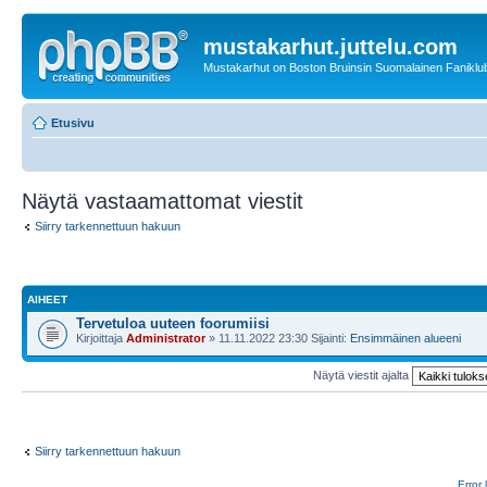
mustakarhut.juttelu.com
Mustakarhut on Boston Bruinsin Suomalainen Faniklub
Etusivu
Näytä vastaamattomat viestit
Siirry tarkennettuun hakuun
AIHEET
Tervetuloa uuteen foorumiisi
Kirjoittaja
Administrator
» 11.11.2022 23:30 Sijainti:
Ensimmäinen alueeni
Näytä viestit ajalta
Siirry tarkennettuun hakuun
Error 