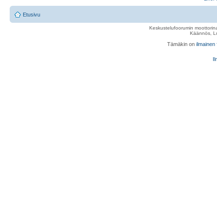
Etusivu
Keskustelufoorumin moottorina
Käännös, Lu
Tämäkin on
ilmainen
Il