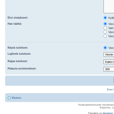
Etsi sisäalueet:
Kyll
Hae täältä:
Viest
Vain 
Viest
Viest
Näytä tulokset:
Viest
Lajittele tulokset:
Rajaa tulokset:
Palauta ensimmäiset:
Error 
Etusivu
Keskustelufoorumin moottorina
Käännös, Lu
Tämäkin on
ilmainen