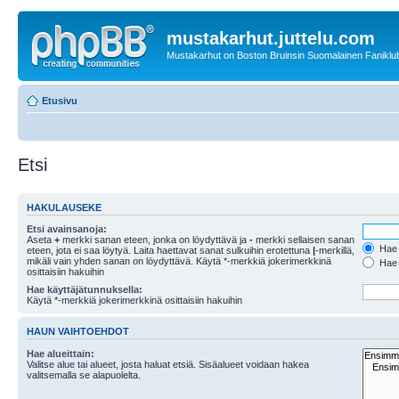
mustakarhut.juttelu.com
Mustakarhut on Boston Bruinsin Suomalainen Faniklub
Etusivu
Etsi
HAKULAUSEKE
Etsi avainsanoja:
Aseta
+
merkki sanan eteen, jonka on löydyttävä ja
-
merkki sellaisen sanan
Hae k
eteen, jota ei saa löytyä. Laita haettavat sanat sulkuihin erotettuna
|
-merkillä,
mikäli vain yhden sanan on löydyttävä. Käytä *-merkkiä jokerimerkkinä
Hae k
osittaisiin hakuihin
Hae käyttäjätunnuksella:
Käytä *-merkkiä jokerimerkkinä osittaisiin hakuihin
HAUN VAIHTOEHDOT
Hae alueittain:
Valitse alue tai alueet, josta haluat etsiä. Sisäalueet voidaan hakea
valitsemalla se alapuolelta.