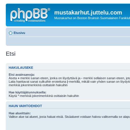
mustakarhut.juttelu.com
Mustakarhut on Boston Bruinsin Suomalainen Faniklub
Etusivu
Etsi
HAKULAUSEKE
Etsi avainsanoja:
Aseta
+
merkki sanan eteen, jonka on löydyttävä ja
-
merkki sellaisen sanan eteen, jota
Laita haettavat sanat sulkuihin erotettuna
|
-merkillä, mikäli vain yhden sanan on löydyt
merkkiä jokerimerkkinä osittaisiin hakuihin
Hae käyttäjätunnuksella:
Käytä *-merkkiä jokerimerkkinä osittaisiin hakuihin
HAUN VAIHTOEHDOT
Hae alueittain:
Valitse alue tai alueet, josta haluat etsiä. Sisäalueet voidaan hakea valitsemalla se alapu