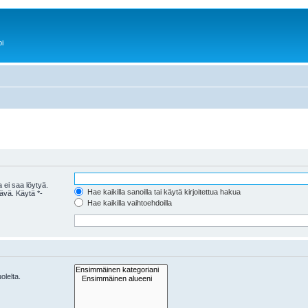
i
 ei saa löytyä.
Hae kaikilla sanoilla tai käytä kirjoitettua hakua
tävä. Käytä *-
Hae kaikilla vaihtoehdoilla
olelta.