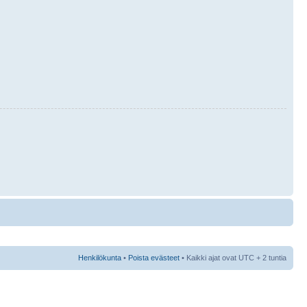
Henkilökunta
•
Poista evästeet
• Kaikki ajat ovat UTC + 2 tuntia