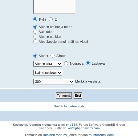
Kyllä
Ei
Viestin otsikot ja teksti
Vain teksti
Viestin otsikko
Viestiketjujen ensimmäinen viesti
Viestit
Aiheet
Nouseva
Laskeva
Merkkiä viestistä
Switch to mobile style
Keskustelufoorumin moottorina toimii
phpBB
® Forum Software © phpBB Group
Käännös, Lurttinen,
www.phpbbsuomi.com
Tämäkin on
ilmainen foorumi
, jonka tarjoaa
munfoorumi.com