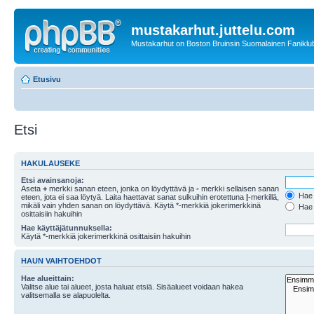
mustakarhut.juttelu.com
Mustakarhut on Boston Bruinsin Suomalainen Faniklub
Etusivu
Etsi
HAKULAUSEKE
Etsi avainsanoja:
Aseta
+
merkki sanan eteen, jonka on löydyttävä ja
-
merkki sellaisen sanan
Hae k
eteen, jota ei saa löytyä. Laita haettavat sanat sulkuihin erotettuna
|
-merkillä,
mikäli vain yhden sanan on löydyttävä. Käytä *-merkkiä jokerimerkkinä
Hae k
osittaisiin hakuihin
Hae käyttäjätunnuksella:
Käytä *-merkkiä jokerimerkkinä osittaisiin hakuihin
HAUN VAIHTOEHDOT
Hae alueittain:
Valitse alue tai alueet, josta haluat etsiä. Sisäalueet voidaan hakea
valitsemalla se alapuolelta.