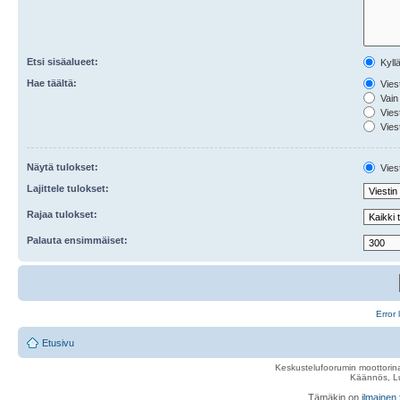
Etsi sisäalueet:
Kyll
Hae täältä:
Viest
Vain 
Viest
Viest
Näytä tulokset:
Viest
Lajittele tulokset:
Rajaa tulokset:
Palauta ensimmäiset:
Error 
Etusivu
Keskustelufoorumin moottorina
Käännös, Lu
Tämäkin on
ilmainen