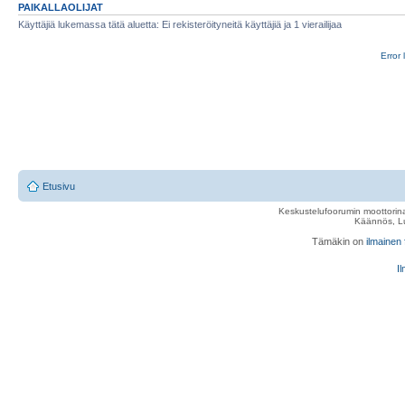
PAIKALLAOLIJAT
Käyttäjiä lukemassa tätä aluetta: Ei rekisteröityneitä käyttäjiä ja 1 vierailijaa
Error 
Etusivu
Keskustelufoorumin moottorina
Käännös, Lu
Tämäkin on
ilmainen
Il