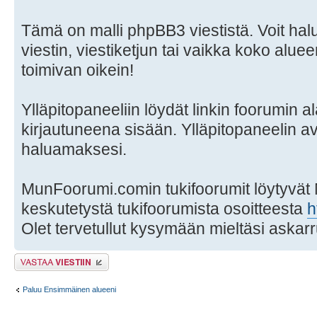
Tämä on malli phpBB3 viestistä. Voit hal
viestin, viestiketjun tai vaikka koko aluee
toimivan oikein!
Ylläpitopaneeliin löydät linkin foorumin al
kirjautuneena sisään. Ylläpitopaneelin a
haluamaksesi.
MunFoorumi.comin tukifoorumit löytyvät
keskutetystä tukifoorumista osoitteesta
h
Olet tervetullut kysymään mieltäsi askarr
Lähetä vastaus
Paluu Ensimmäinen alueeni