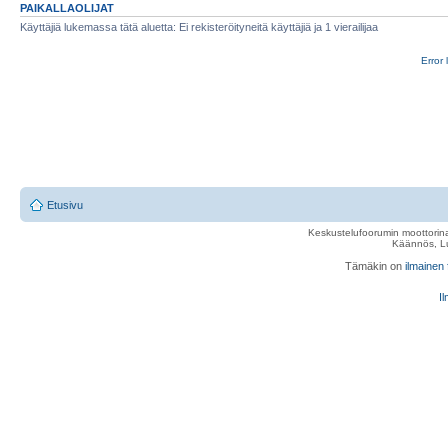
PAIKALLAOLIJAT
Käyttäjiä lukemassa tätä aluetta: Ei rekisteröityneitä käyttäjiä ja 1 vierailijaa
Error 
Etusivu
Keskustelufoorumin moottorina
Käännös, Lu
Tämäkin on
ilmainen
Il